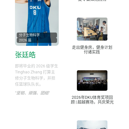
分子生物科学
2026 届
走出健身房，健身计划
付诸实践
张廷皓
即将毕业的 2026 级学生
Tinghao Zhang 打算主
修分子生物科学，并担
任篮球队队长。
"坚韧、顽强、团结"
2026年DKU体育奖项回
顾 | 超越赛场，共庆荣光