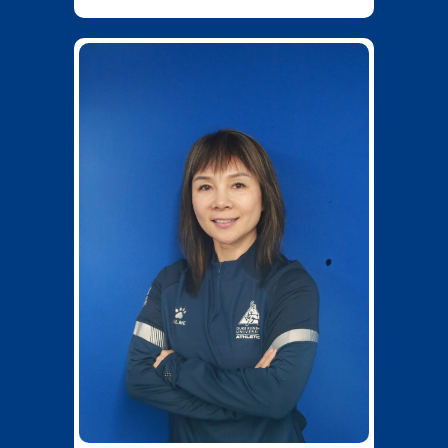
bingfang.li@dukekunshan.edu.cn
0512-36657584