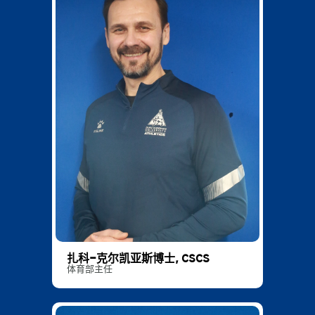
zarko.krkeljas@dukekunshan.edu.cn
0512-36657107
扎科-克尔凯亚斯博士, CSCS
体育部主任