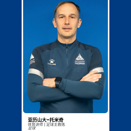
aleksandar.tomic@dukekunshan.edu.cn
0512-36658801
亚历山大-托米奇
体育讲师 | 足球主教练
足球