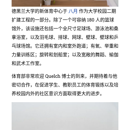
德黑兰大学的新体育中心于
八月
作为大学校园二期
扩建工程的一部分。除了一个可容纳 180 人的篮球
馆外，该设施还包括一个全尺寸足球场、游泳池和桑
拿浴室，以及羽毛球、排球、网球、壁球、壁球和乒
乓球场馆。它还拥有室内和室外跑道；有氧、举重和
力量训练区；旋转和划船室；以及宽敞的舞蹈、瑜伽
和武术工作室。
体育部非常欢迎 Quelch 博士的到来，并期待着与他
密切合作，在促进学生、教职员工的体育锻炼以及培
养校园内外的社区意识方面取得更大的进步。