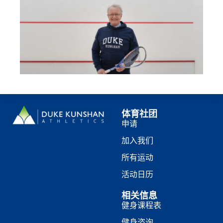
体育社团
申请
加入我们
所有运动
活动日历
相关信息
健身课程表
健身咨询