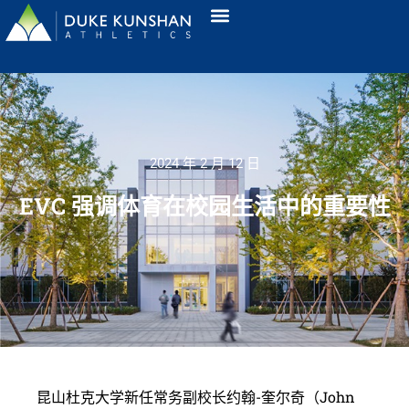
2024 年 2 月 12 日
EVC 强调体育在校园生活中的重要性
昆山杜克大学新任常务副校长约翰-奎尔奇（John